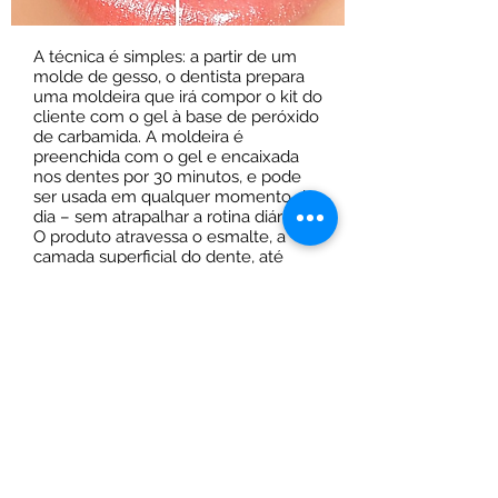
A técnica é simples: a partir de um
molde de gesso, o dentista prepara
uma moldeira que irá compor o kit do
cliente com o gel à base de peróxido
de carbamida. A moldeira é
preenchida com o gel e encaixada
nos dentes por 30 minutos, e pode
ser usada em qualquer momento do
dia – sem atrapalhar a rotina diária.
O produto atravessa o esmalte, a
camada superficial do dente, até
atingir a dentina, tecido em que se
depositam os corantes de alguns
alimentos e bebidas, responsáveis
pelo sorriso amarelado. E o peróxido
de carbamida age desbotando tais
pigmentos.
Esse processo leva de duas a três
semanas. Ao longo do tratamento, o
cliente retorna ao consultório para
controlar o grau do clareamento. Se
o tom adequado for alcançado antes
do tempo previsto, o procedimento é